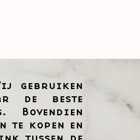
ij gebruiken
ar de beste
s. Bovendien
n te kopen en
ink tussen de