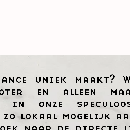
iance uniek maakt? W
boter en alleen ma
n in onze speculoo
 zo lokaal mogelijk aa
oek naar de directe l