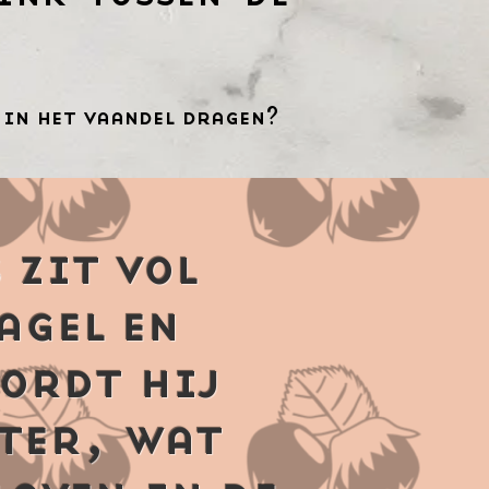
 in het vaandel dragen?
 zit vol
agel en
ordt hij
ter, wat