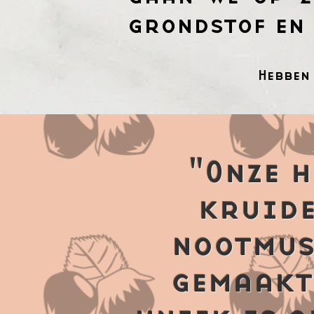
grondstof en
Hebben
"Onze h
kruide
nootmus
gemaakt