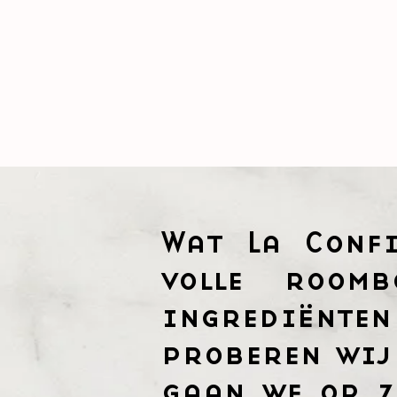
Wat La Conf
volle room
ingrediënte
proberen wij
gaan we op z