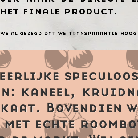
 het finale product.
 we al gezegd dat we transparantie hoog
eerlijke speculoos
n: kaneel, kruidn
kaat. Bovendien w
 met echte roombo