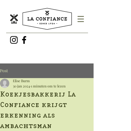
Post
Elise Burm
30 jan 2024
1 minuten om te lezen
Koekjesbakkerij La
Confiance krijgt
erkenning als
ambachtsman