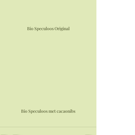
Bio Speculoos Original
Bio Speculoos met cacaonibs