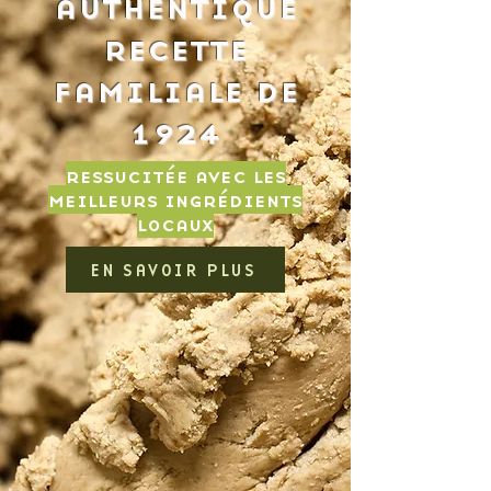
authentique
recette
familiale de
1924
ressucitée avec les
meilleurs ingrédients
locaux
EN SAVOIR PLUS