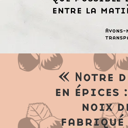
entre la mati
Avons-
transp
« Notre d
en épices 
noix d
fabriqué 