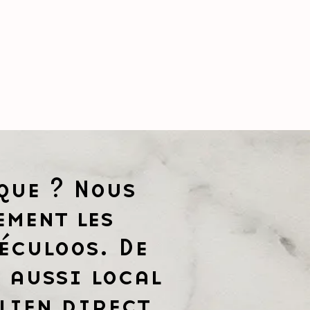
que ? Nous
ement les
éculoos. De
 aussi local
lien direct