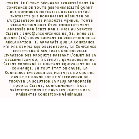
livrés. Le Client décharge expressément La
Confiance de toute responsabilité quant
aux dommages matériels directs et/ou
indirects qui pourraient résulter de
l'utilisation des produits vendus. Toute
réclamation doit être immédiatement
adressée par écrit par e-mail au Service
Client :
info@laconfiance.be
. Si, dans les
quinze (15) jours suivant la réception de la
réclamation, il apparaît que La Confiance
n'a pas rempli ses obligations, La Confiance
effectuera à ses frais une nouvelle
livraison des produits faisant l'objet de la
réclamation ou, à défaut, remboursera au
Client concerné le montant équivalent de la
commande. En tout état de cause, La
Confiance évaluera les plaintes au cas par
cas et de bonne foi et s'efforcera de
trouver la solution la plus appropriée
pour le Client, conformément à ses
spécifications et dans les limites des
présentes Conditions Générales.
La boutique en ligne et tous ses composants (y compris les
marques, logos, graphiques, photos, vidéos, textes, etc.),
ainsi que chaque document, chaque méthodologie appliquée
et tout code informatique y afférent constituent la propriété
exclusive de La Confiance. Ils sont protégés par des droits
de propriété intellectuelle et ne peuvent être utilisés sans