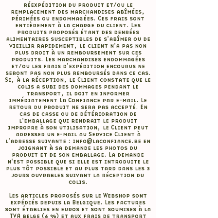
réexpédition du produit et/ou le
remplacement des marchandises abîmées,
périmées ou endommagées. Ces frais sont
entièrement à la charge du client. Les
produits proposés étant des denrées
alimentaires susceptibles de s'abîmer ou de
vieillir rapidement, le client n'a pas non
plus droit à un remboursement sur ces
produits. Les marchandises endommagées
et/ou les frais d'expédition encourus ne
seront pas non plus remboursés dans ce cas.
Si, à la réception, le Client constate que le
colis a subi des dommages pendant le
transport, il doit en informer
immédiatement La Confiance par e-mail. Le
retour du produit ne sera pas accepté. En
cas de casse ou de détérioration de
l'emballage qui rendrait le produit
impropre à son utilisation, le Client peut
adresser un e-mail au Service Client à
l'adresse suivante :
info@laconfiance.be
en
joignant à sa demande les photos du
produit et de son emballage. La demande
n'est possible que si elle est introduite le
plus tôt possible et au plus tard dans les 3
jours ouvrables suivant la réception du
colis.
Les articles proposés sur le Webshop sont
expédiés depuis la Belgique. Les factures
sont établies en euros et sont soumises à la
TVA belge (6 %) et aux frais de transport